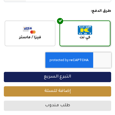
+965
طرق الدفع:
كي نت
فيزا / ماستر
التبرع السريع
إضافة للسلة
طلب مندوب