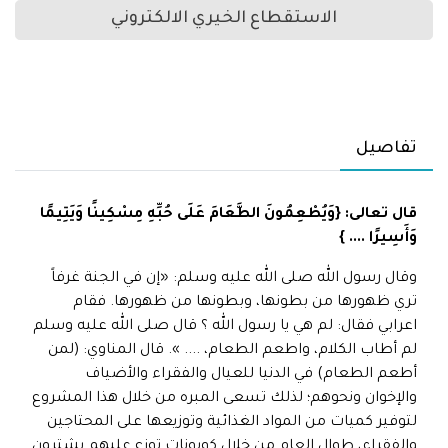
الاستقطاع الخيري الالكتروني
تفاصيل
قال تعالى: {وَيُطْعِمُونَ الطَّعَامَ عَلَى حُبِّهِ مِسْكِينًا وَيَتِيمًا
وَأَسِيرًا .... }
وقال رسول الله صلى الله عليه وسلم: «إن في الجنة غرفاً
تري ظهورها من بطونها، وبطونها من ظهورها. فقام
اعرابي فقال: لم هي يا رسول الله ؟ قال صلى الله عليه وسلم
لم أطاب الكلام، واطعم الطعام، .... ». قال المناوي: (لمن
أطعم الطعام) في الدنيا للعيال والفقراء والأضياف
والإخوان ونحوهم؛ لذلك تسعى المبره من خلال هذا المشروع
لتوفير كميات من المواد الغذائية وتوزيعها على المحتاجين
والفقراء، طوال العام من خلال كوبونات توزع عليهم يشترون