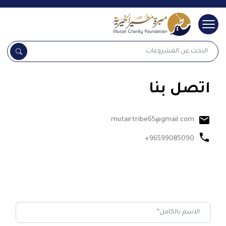
شعار
البحث عن المشروعات
البحث 
اتصل بنا
markunread
mutairtribe65@gmail.com
phone
+96599085090
snapchat
whatsapp
instagram
twitter