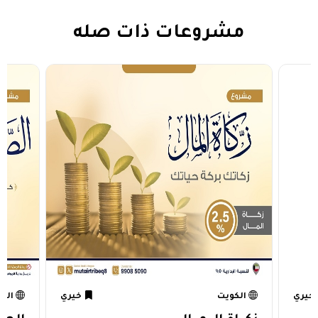
مشروعات ذات صله
خيري
الكويت
خيري
الك