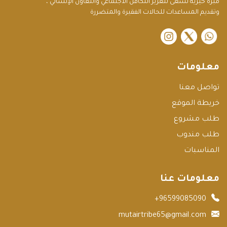
مبرة خيرية تسعى لتعزيز التكافل الاجتماعي والتعاون الإنساني ،
وتقديم المساعدات للحالات الفقيرة والمتضررة
instagram
twitter
معلومات
تواصل معنا
خريطة الموقع
طلب مشروع
طلب مندوب
المناسبات
معلومات عنا
+96599085090
mutairtribe65@gmail.com