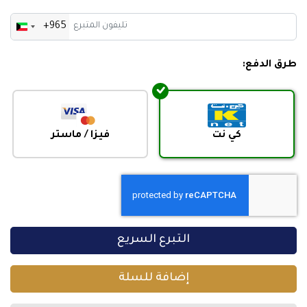
+965
Kuwait
+965
طرق الدفع:
كي نت
فيزا / ماستر
التبرع السريع
إضافة للسلة