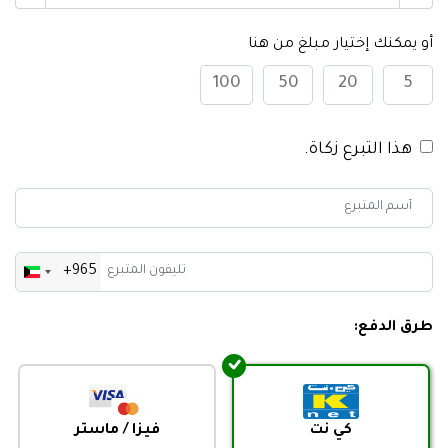
أو يمكنك إختيار مبلغ من هنا
100
50
20
5
هذا التبرع زكاة.
+965
Kuwait
+965
طرق الدفع:
كي نت
فيزا / ماستر